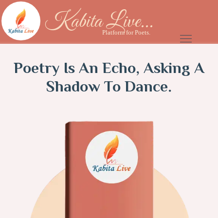
Kabita Live...
Platform for Poets.
Poetry Is An Echo, Asking A
Shadow To Dance.