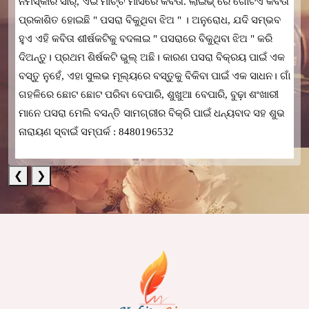
ନମସ୍କାର ସାର୍, ଏଇ ମାର୍ଚ୍ଚ ମାସରେ କବିତା. ଲାଇଭ୍ ରେ ଗୋଟିଏ କବିତା
ପ୍ରକାଶିତ ହୋଇଛି " ପସରା ବିକୁଥିବା ଝିଅ " । ଅନୁରୋଧ, ଯଦି ସମ୍ଭବ
ହୁଏ ଏହି କବିତା ଶୀର୍ଷକଟିକୁ ବଦଳାଇ " ପସରାରେ ବିକୁଥିବା ଝିଅ " କରି
ଦିଅନ୍ତୁ। ପ୍ରଥମ ଶିର୍ଷକଟି ଭୁଲ୍ ଅଛି। କାରଣ ପସରା ବିକ୍ରୟ ପାଇଁ ଏକ
ବସ୍ତୁ ନୁହେଁ, ଏହା ସୁଲଭ ମୂଲ୍ୟରେ ବସ୍ତୁକୁ ବିକିବା ପାଇଁ ଏକ ସାଧନ। ଗାଁ
ଗହଳିରେ ଛୋଟ ଛୋଟ ପରିବା ବେପାରି, ଶୁଖୁଆ ବେପାରି, ବୁଢ଼ା ଶଂଖାରୀ
ମାନେ ପସରା ମେଲି ବସନ୍ତି ସାମଗ୍ରୀର ବିକ୍ରି ପାଇଁ ଧନ୍ୟବାଦ ସହ ଶୁଭ
ନାରାୟଣ ସ୍ବାଇଁ ସମ୍ପର୍କ : 8480196532
❮
❯