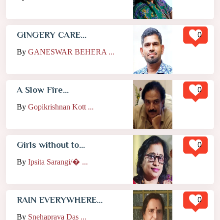
0
GINGERY CARE...
By
GANESWAR BEHERA ...
0
A Slow Fire...
By
Gopikrishnan Kott ...
0
Girls without to...
By
Ipsita Sarangi/� ...
0
RAIN EVERYWHERE...
By
Snehaprava Das ...