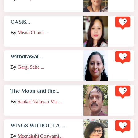
0
OASIS...
By
Misna Chanu ...
0
Withdrawal ...
By
Gargi Saha ...
0
The Moon and the...
By
Sankar Narayan Ma ...
0
WINGS WITHOUT A ...
By
Meenakshi Goswami ...