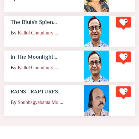
0
The Bluish Splen...
By
Kallol Choudhury ...
0
In The Moonlight...
By
Kallol Choudhury ...
0
RAINS : RAPTURES...
By
Soubhagyabanta Mo ...