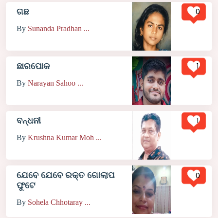
0
ଗଛ
By
Sunanda Pradhan ...
1
ଛାରପୋକ
By
Narayan Sahoo ...
1
ବନ୍ଧନୀ
By
Krushna Kumar Moh ...
ଯେବେ ଯେବେ ରକ୍ତ ଗୋଲାପ
0
ଫୁଟେ
By
Sohela Chhotaray ...