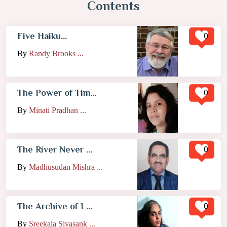
Contents
0
Five Haiku...
By
Randy Brooks ...
0
The Power of Tim...
By
Minati Pradhan ...
0
The River Never ...
By
Madhusudan Mishra ...
0
The Archive of L...
By
Sreekala Sivasank ...