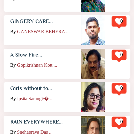
0
GINGERY CARE...
By
GANESWAR BEHERA ...
0
A Slow Fire...
By
Gopikrishnan Kott ...
0
Girls without to...
By
Ipsita Sarangi/� ...
0
RAIN EVERYWHERE...
By
Snehaprava Das ...