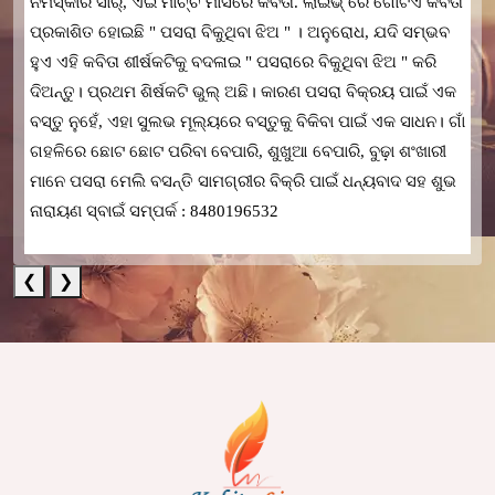
ନମସ୍କାର ସାର୍, ଏଇ ମାର୍ଚ୍ଚ ମାସରେ କବିତା. ଲାଇଭ୍ ରେ ଗୋଟିଏ କବିତା
ପ୍ରକାଶିତ ହୋଇଛି " ପସରା ବିକୁଥିବା ଝିଅ " । ଅନୁରୋଧ, ଯଦି ସମ୍ଭବ
ହୁଏ ଏହି କବିତା ଶୀର୍ଷକଟିକୁ ବଦଳାଇ " ପସରାରେ ବିକୁଥିବା ଝିଅ " କରି
ଦିଅନ୍ତୁ। ପ୍ରଥମ ଶିର୍ଷକଟି ଭୁଲ୍ ଅଛି। କାରଣ ପସରା ବିକ୍ରୟ ପାଇଁ ଏକ
ବସ୍ତୁ ନୁହେଁ, ଏହା ସୁଲଭ ମୂଲ୍ୟରେ ବସ୍ତୁକୁ ବିକିବା ପାଇଁ ଏକ ସାଧନ। ଗାଁ
ଗହଳିରେ ଛୋଟ ଛୋଟ ପରିବା ବେପାରି, ଶୁଖୁଆ ବେପାରି, ବୁଢ଼ା ଶଂଖାରୀ
ମାନେ ପସରା ମେଲି ବସନ୍ତି ସାମଗ୍ରୀର ବିକ୍ରି ପାଇଁ ଧନ୍ୟବାଦ ସହ ଶୁଭ
ନାରାୟଣ ସ୍ବାଇଁ ସମ୍ପର୍କ : 8480196532
❮
❯