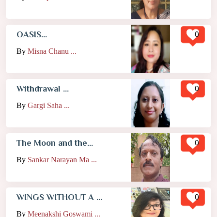
0
OASIS...
By
Misna Chanu ...
0
Withdrawal ...
By
Gargi Saha ...
0
The Moon and the...
By
Sankar Narayan Ma ...
0
WINGS WITHOUT A ...
By
Meenakshi Goswami ...