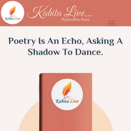
Kabita Live...
Platform for Poets.
Poetry Is An Echo, Asking A
Shadow To Dance.