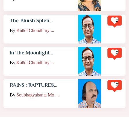
0
The Bluish Splen...
By
Kallol Choudhury ...
0
In The Moonlight...
By
Kallol Choudhury ...
0
RAINS : RAPTURES...
By
Soubhagyabanta Mo ...