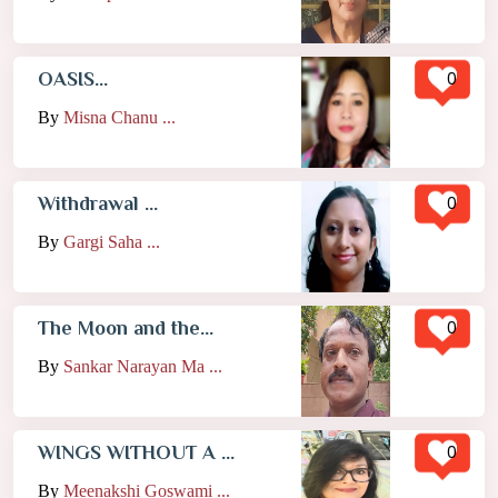
0
OASIS...
By
Misna Chanu ...
0
Withdrawal ...
By
Gargi Saha ...
0
The Moon and the...
By
Sankar Narayan Ma ...
0
WINGS WITHOUT A ...
By
Meenakshi Goswami ...