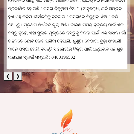
ନମସ୍କାର ସାର୍, ଏଇ ମାର୍ଚ୍ଚ ମାସରେ କବିତା. ଲାଇଭ୍ ରେ ଗୋଟିଏ କବିତା
ପ୍ରକାଶିତ ହୋଇଛି " ପସରା ବିକୁଥିବା ଝିଅ " । ଅନୁରୋଧ, ଯଦି ସମ୍ଭବ
ହୁଏ ଏହି କବିତା ଶୀର୍ଷକଟିକୁ ବଦଳାଇ " ପସରାରେ ବିକୁଥିବା ଝିଅ " କରି
ଦିଅନ୍ତୁ। ପ୍ରଥମ ଶିର୍ଷକଟି ଭୁଲ୍ ଅଛି। କାରଣ ପସରା ବିକ୍ରୟ ପାଇଁ ଏକ
ବସ୍ତୁ ନୁହେଁ, ଏହା ସୁଲଭ ମୂଲ୍ୟରେ ବସ୍ତୁକୁ ବିକିବା ପାଇଁ ଏକ ସାଧନ। ଗାଁ
ଗହଳିରେ ଛୋଟ ଛୋଟ ପରିବା ବେପାରି, ଶୁଖୁଆ ବେପାରି, ବୁଢ଼ା ଶଂଖାରୀ
ମାନେ ପସରା ମେଲି ବସନ୍ତି ସାମଗ୍ରୀର ବିକ୍ରି ପାଇଁ ଧନ୍ୟବାଦ ସହ ଶୁଭ
ନାରାୟଣ ସ୍ବାଇଁ ସମ୍ପର୍କ : 8480196532
❮
❯