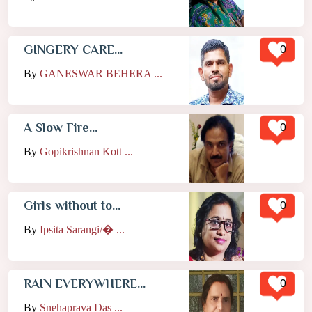
0
GINGERY CARE...
By
GANESWAR BEHERA ...
0
A Slow Fire...
By
Gopikrishnan Kott ...
0
Girls without to...
By
Ipsita Sarangi/� ...
0
RAIN EVERYWHERE...
By
Snehaprava Das ...