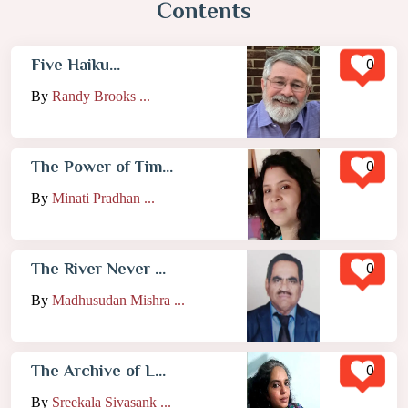
Contents
0
Five Haiku...
By
Randy Brooks ...
0
The Power of Tim...
By
Minati Pradhan ...
0
The River Never ...
By
Madhusudan Mishra ...
0
The Archive of L...
By
Sreekala Sivasank ...