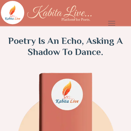
Kabita Live...
Platform for Poets.
Poetry Is An Echo, Asking A
Shadow To Dance.