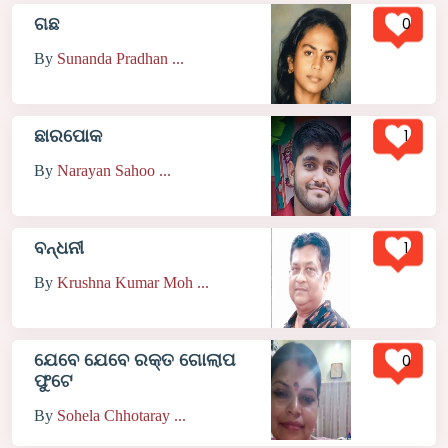
0
ଗଛ
By
Sunanda Pradhan ...
1
ଛାରପୋକ
By
Narayan Sahoo ...
1
ବନ୍ଧନୀ
By
Krushna Kumar Moh ...
ଯେବେ ଯେବେ ରକ୍ତ ଗୋଲାପ
0
ଫୁଟେ
By
Sohela Chhotaray ...