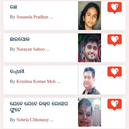
0
ଗଛ
By
Sunanda Pradhan ...
1
ଛାରପୋକ
By
Narayan Sahoo ...
1
ବନ୍ଧନୀ
By
Krushna Kumar Moh ...
ଯେବେ ଯେବେ ରକ୍ତ ଗୋଲାପ
0
ଫୁଟେ
By
Sohela Chhotaray ...