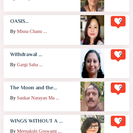
0
OASIS...
By
Misna Chanu ...
0
Withdrawal ...
By
Gargi Saha ...
0
The Moon and the...
By
Sankar Narayan Ma ...
0
WINGS WITHOUT A ...
By
Meenakshi Goswami ...