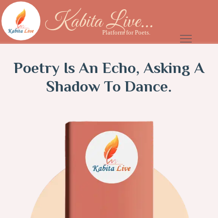
Kabita Live...
Platform for Poets.
Poetry Is An Echo, Asking A
Shadow To Dance.