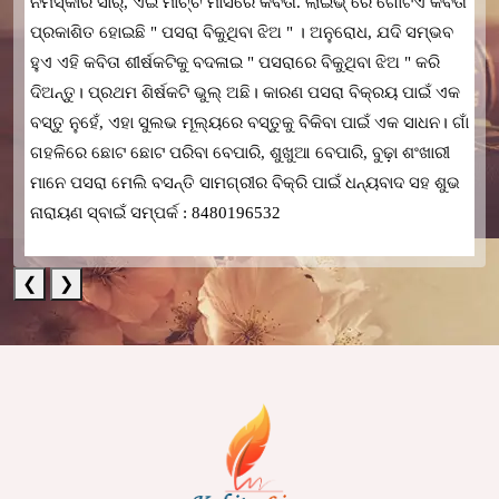
ନମସ୍କାର ସାର୍, ଏଇ ମାର୍ଚ୍ଚ ମାସରେ କବିତା. ଲାଇଭ୍ ରେ ଗୋଟିଏ କବିତା
ପ୍ରକାଶିତ ହୋଇଛି " ପସରା ବିକୁଥିବା ଝିଅ " । ଅନୁରୋଧ, ଯଦି ସମ୍ଭବ
ହୁଏ ଏହି କବିତା ଶୀର୍ଷକଟିକୁ ବଦଳାଇ " ପସରାରେ ବିକୁଥିବା ଝିଅ " କରି
ଦିଅନ୍ତୁ। ପ୍ରଥମ ଶିର୍ଷକଟି ଭୁଲ୍ ଅଛି। କାରଣ ପସରା ବିକ୍ରୟ ପାଇଁ ଏକ
ବସ୍ତୁ ନୁହେଁ, ଏହା ସୁଲଭ ମୂଲ୍ୟରେ ବସ୍ତୁକୁ ବିକିବା ପାଇଁ ଏକ ସାଧନ। ଗାଁ
ଗହଳିରେ ଛୋଟ ଛୋଟ ପରିବା ବେପାରି, ଶୁଖୁଆ ବେପାରି, ବୁଢ଼ା ଶଂଖାରୀ
ମାନେ ପସରା ମେଲି ବସନ୍ତି ସାମଗ୍ରୀର ବିକ୍ରି ପାଇଁ ଧନ୍ୟବାଦ ସହ ଶୁଭ
ନାରାୟଣ ସ୍ବାଇଁ ସମ୍ପର୍କ : 8480196532
❮
❯