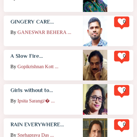
0
GINGERY CARE...
By
GANESWAR BEHERA ...
0
A Slow Fire...
By
Gopikrishnan Kott ...
0
Girls without to...
By
Ipsita Sarangi/� ...
0
RAIN EVERYWHERE...
By
Snehaprava Das ...