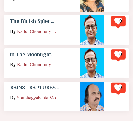
0
The Bluish Splen...
By
Kallol Choudhury ...
0
In The Moonlight...
By
Kallol Choudhury ...
0
RAINS : RAPTURES...
By
Soubhagyabanta Mo ...