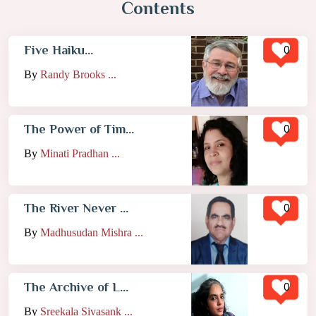
Contents
0
Five Haiku...
By
Randy Brooks ...
0
The Power of Tim...
By
Minati Pradhan ...
0
The River Never ...
By
Madhusudan Mishra ...
0
The Archive of L...
By
Sreekala Sivasank ...